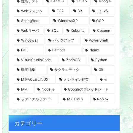
性能テスト
CentOS
GitLab
Google
Webシステム
EC2
S3
Linuxfx
SpringBoot
WindowsXP
GCP
Webサーバ
SQL
Xubuntu
Cocoon
Windows7
バックアップ
PowerShell
GCE
Lambda
Nginx
VisualStudioCode
ZorinOS
Python
動画編集
サクラエディタ
Git
MIRACLE LINUX
オンライン授業
vi
IAM
Node.js
Googleスプレッドシート
ファイナルファイト
MX-Linux
Roblox
カテゴリー