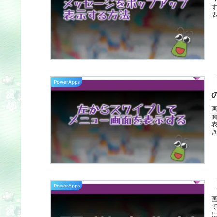
す
PowerApps
き
PowerApps
で