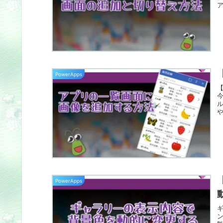
PowerApps
【
PowerApps
ン