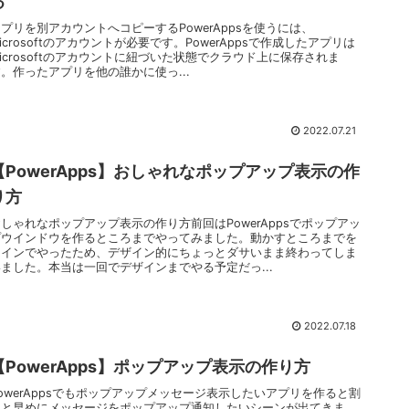
る
プリを別アカウントへコピーするPowerAppsを使うには、
icrosoftのアカウントが必要です。PowerAppsで作成したアプリは
icrosoftのアカウントに紐づいた状態でクラウド上に保存されま
。作ったアプリを他の誰かに使っ...
2022.07.21
【PowerApps】おしゃれなポップアップ表示の作
り方
しゃれなポップアップ表示の作り方前回はPowerAppsでポップアッ
プウインドウを作るところまでやってみました。動かすところまでを
メインでやったため、デザイン的にちょっとダサいまま終わってしま
いました。本当は一回でデザインまでやる予定だっ...
2022.07.18
【PowerApps】ポップアップ表示の作り方
owerAppsでもポップアップメッセージ表示したいアプリを作ると割
りと早めにメッセージをポップアップ通知したいシーンが出てきま