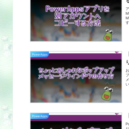
ア
M
M
す
PowerApps
お
PowerApps
P