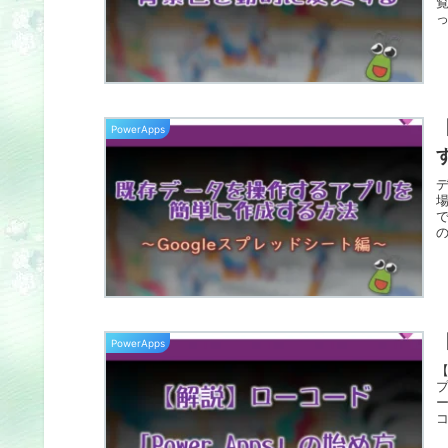
PowerApps
場
PowerApps
【
プ
ー
コ