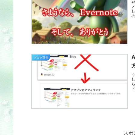
E
メ
し
の
ブログ運営
し
ト
スポ