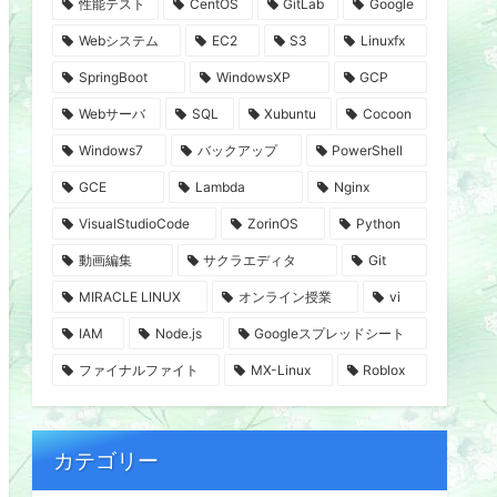
性能テスト
CentOS
GitLab
Google
Webシステム
EC2
S3
Linuxfx
SpringBoot
WindowsXP
GCP
Webサーバ
SQL
Xubuntu
Cocoon
Windows7
バックアップ
PowerShell
GCE
Lambda
Nginx
VisualStudioCode
ZorinOS
Python
動画編集
サクラエディタ
Git
MIRACLE LINUX
オンライン授業
vi
IAM
Node.js
Googleスプレッドシート
ファイナルファイト
MX-Linux
Roblox
カテゴリー