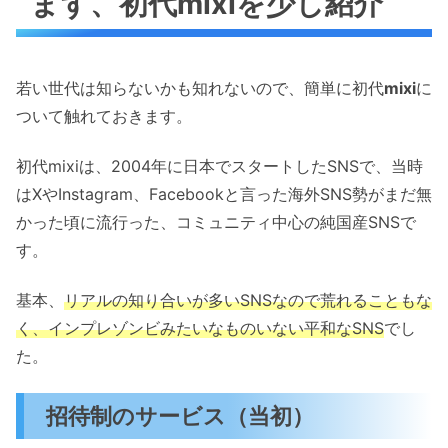
まず、初代mixiを少し紹介
若い世代は知らないかも知れないので、簡単に初代
mixi
に
ついて触れておきます。
初代mixiは、2004年に日本でスタートしたSNSで、当時
はXやInstagram、Facebookと言った海外SNS勢がまだ無
かった頃に流行った、コミュニティ中心の純国産SNSで
す。
基本、
リアルの知り合いが多いSNSなので荒れることもな
く、インプレゾンビみたいなものいない平和なSNS
でし
た。
招待制のサービス（当初）