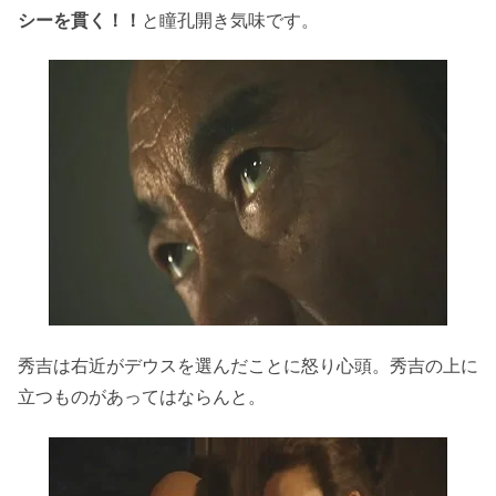
シーを貫く！！
と瞳孔開き気味です。
秀吉は右近がデウスを選んだことに怒り心頭。秀吉の上に
立つものがあってはならんと。