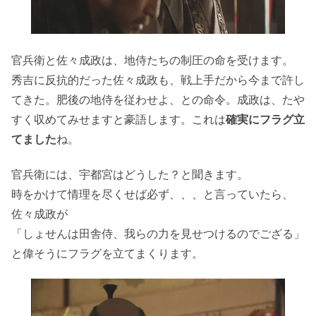
官兵衛と佐々成政は、地侍たちの制圧の命を受けます。
秀吉に反抗的だった佐々成政も、戦上手だから今まで許し
てきた。肥後の地侍を従わせよ、との命令。成政は、たや
すく収めてみせますと豪語します。これは
確実にフラグ立
てました
ね。
官兵衛には、宇都宮はどうした？と聞きます。
時をかけて情理を尽くせば必ず、、、と言っていたら、
佐々成政が
「しょせんは田舎侍、我らの力を見せつけるのでござる」
と偉そうにフラグを立てまくります。