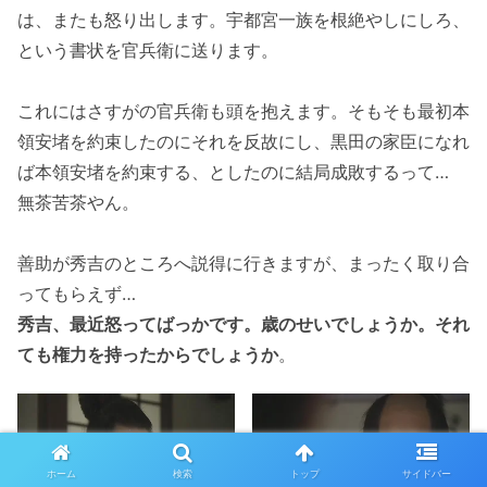
は、またも怒り出します。宇都宮一族を根絶やしにしろ、
という書状を官兵衛に送ります。
これにはさすがの官兵衛も頭を抱えます。そもそも最初本
領安堵を約束したのにそれを反故にし、黒田の家臣になれ
ば本領安堵を約束する、としたのに結局成敗するって…
無茶苦茶やん。
善助が秀吉のところへ説得に行きますが、まったく取り合
ってもらえず…
秀吉、最近怒ってばっかです。歳のせいでしょうか。それ
ても権力を持ったからでしょうか
。
ホーム
検索
トップ
サイドバー