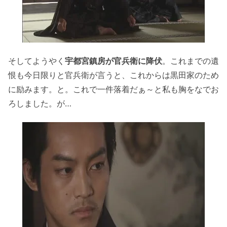
そしてようやく
宇都宮鎮房が官兵衛に降伏
。これまでの遺
恨も今日限りと官兵衛が言うと、これからは黒田家のため
に励みます。と。これで一件落着だぁ～と私も胸をなでお
ろしました。が…