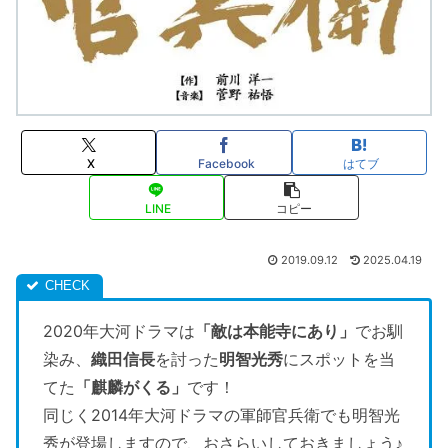
X
Facebook
はてブ
LINE
コピー
2019.09.12
2025.04.19
2020年大河ドラマは
「敵は本能寺にあり」
でお馴
染み、
織田信長
を討った
明智光秀
にスポットを当
てた
「麒麟がくる」
です！
同じく2014年大河ドラマの軍師官兵衛でも明智光
秀が登場しますので、おさらいしておきましょう♪