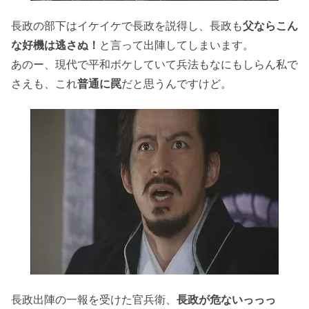
長政の部下はイケイケで長政を説得し、長政も
父ならこん
な好機は逃さぬ！
と言って出陣してしまいます。
あのー、現代で平和ボケしていて兵法もなにもしらん私で
さえも、これ
普通に罠
だと思うんですけど。
長政出陣の一報を受けた官兵衛、
長政が危ないっっっ