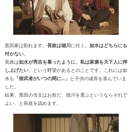
黒田家は割れます。
長政は徳川
に付く。
如水はどちらにも
付かない
。
長政は
如水が秀吉を慕ったように、私は家康を天下人に押
し上げたい
、という野望があるとのことです。これには如
水も
「猪武者がいつの間に…」
と子供の成長を喜んでいま
した。
結果、黒田の当主はお前だ、徳川を選ぶというならそれで
よい、と長政を認めます。