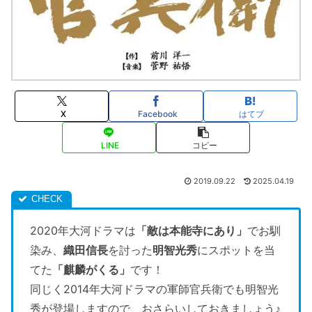
X
Facebook
はてブ
LINE
コピー
2019.09.22
2025.04.19
2020年大河ドラマは
「敵は本能寺にあり」
でお馴
染み、
織田信長
を討った
明智光秀
にスポットを当
てた
「麒麟がくる」
です！
同じく2014年大河ドラマの軍師官兵衛でも明智光
秀が登場しますので、おさらいしておきましょう♪