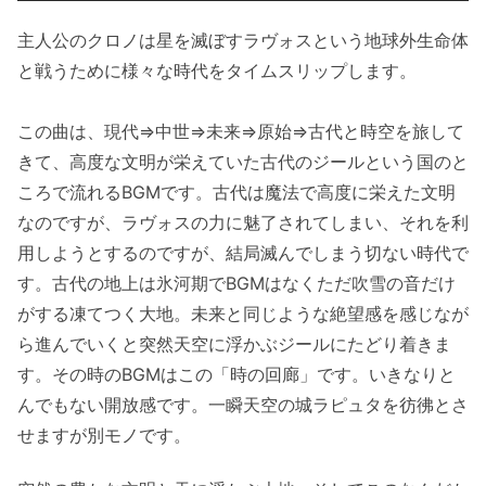
主人公のクロノは星を滅ぼすラヴォスという地球外生命体
と戦うために様々な時代をタイムスリップします。
この曲は、現代⇒中世⇒未来⇒原始⇒古代と時空を旅して
きて、高度な文明が栄えていた古代のジールという国のと
ころで流れるBGMです。古代は魔法で高度に栄えた文明
なのですが、ラヴォスの力に魅了されてしまい、それを利
用しようとするのですが、結局滅んでしまう切ない時代で
す。古代の地上は氷河期でBGMはなくただ吹雪の音だけ
がする凍てつく大地。未来と同じような絶望感を感じなが
ら進んでいくと突然天空に浮かぶジールにたどり着きま
す。その時のBGMはこの「時の回廊」です。いきなりと
んでもない開放感です。一瞬天空の城ラピュタを彷彿とさ
せますが別モノです。