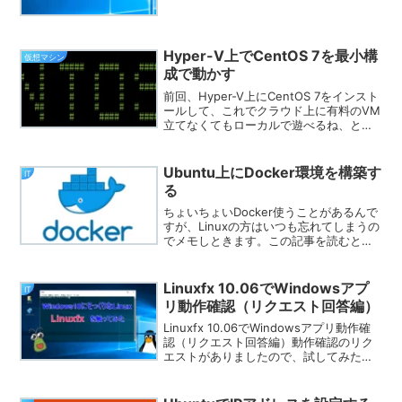
20200412Wineを使ってWindowsプログ
ラムを起動したとこ...
Hyper-V上でCentOS 7を最小構
仮想マシン
成で動かす
前回、Hyper-V上にCentOS 7をインスト
ールして、これでクラウド上に有料のVM
立てなくてもローカルで遊べるね、とい
う話でした。Hyper-V上でCentOS 7を最
小構成で動かすただ、CentOS環境をいく
つも起動したいのに、1環...
Ubuntu上にDocker環境を構築す
IT
る
ちょいちょいDocker使うことがあるんで
すが、Linuxの方はいつも忘れてしまうの
でメモしときます。この記事を読むとで
きることUbuntu上にDocker環境が構築
できる（Docker CE）Docker上でいろい
ろなコンテナが実行できる...
Linuxfx 10.06でWindowsアプ
IT
リ動作確認（リクエスト回答編）
Linuxfx 10.06でWindowsアプリ動作確
認（リクエスト回答編）動作確認のリク
エストがありましたので、試してみたい
と思います。検証環境Windows10
ProHyper-V仮想マシン上に構築した
Linuxfx 10.06Fii...