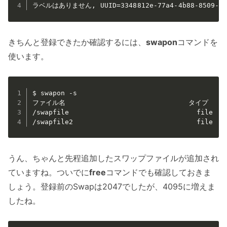
ラベルはありません, UUID=3348812e-77a4-4b88-8509-ef
きちんと登録できたか確認するには、
swapon
コマンドを
使います。
$ swapon -s

ファイル名                              タイプ   
/swapfile                               file    
/swapfile2                              file   
うん、ちゃんと先程追加したスワップファイルが追加され
ていますね。ついでに
free
コマンドでも確認しておきま
しょう。登録前のSwapは2047でしたが、4095に増えま
したね。