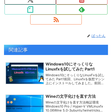
ばったん
関連記事
Windows10にそっくりな
IT
Linuxfxを試してみた Part1
Windows10にそっくりなLinuxFxを試し
てみた Part1前回、Linuxfxを仮想マシン
上にインストールしてみました。前回は
こちら。Linuxfxでしたが、インストール
が終わる頃には、Windowsfx 10に名前が
変わっていま...
Wineの文字化けを直す方法
IT
Wineの文字化けを直す方法検証環境
Windows10 Pro / Hyper-V VMLinuxfx
10.06Wine 5.0-3ubuntu1winetricks