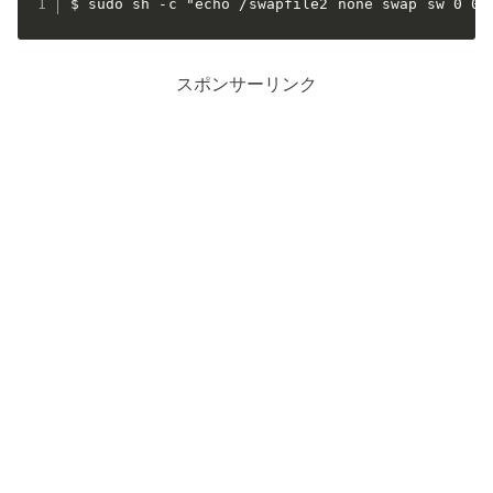
$ sudo sh -c "echo /swapfile2 none swap sw 0 0 
スポンサーリンク