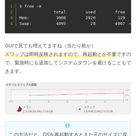
$ free -m

              total        used        free     
Mem:           3908        2920         129     
Swap:          4095          28        4067　
GUIで見ても増えてますね（当たり前か）
スワップは即時反映されますので、再起動とか不要
ですの
で、緊急時にも追加してシステムダウンを避けることもで
きます。
この方法だと、OSを再起動するとまた元のサイズに戻