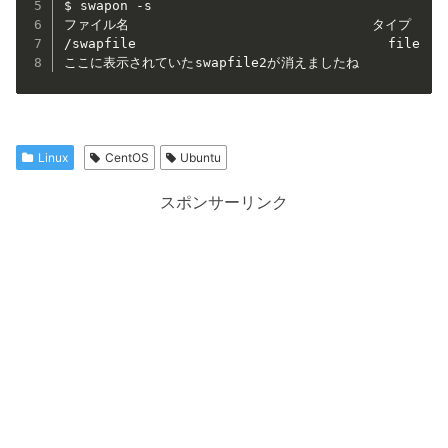
$ swapon -s

ファイル名                              タイプ   
/swapfile                               file    
ここに表示されていたswapfile2が消えましたね
Linux
CentOS
Ubuntu
スポンサーリンク