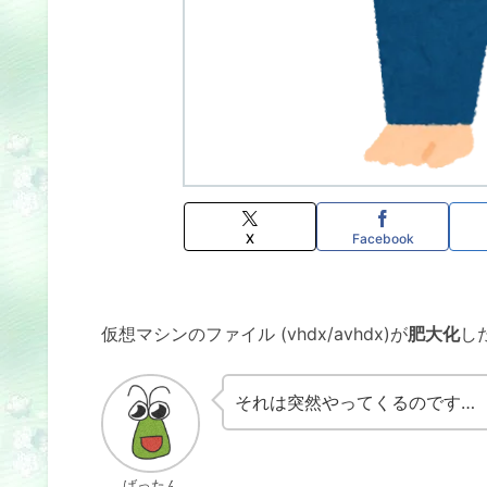
X
Facebook
仮想マシンのファイル (vhdx/avhdx)が
肥大化
し
それは突然やってくるのです…
ばったん