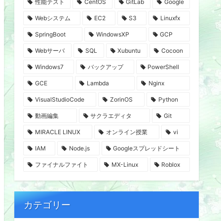
性能テスト
CentOS
GitLab
Google
Webシステム
EC2
S3
Linuxfx
SpringBoot
WindowsXP
GCP
Webサーバ
SQL
Xubuntu
Cocoon
Windows7
バックアップ
PowerShell
GCE
Lambda
Nginx
VisualStudioCode
ZorinOS
Python
動画編集
サクラエディタ
Git
MIRACLE LINUX
オンライン授業
vi
IAM
Node.js
Googleスプレッドシート
ファイナルファイト
MX-Linux
Roblox
カテゴリー