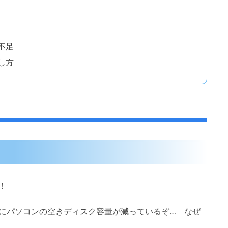
不足
し方
！
にパソコンの空きディスク容量が減っているぞ… なぜ