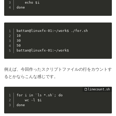
    echo $i

done
battan@linuxfx-01:~/work$ ./for.sh

10

30

50

battan@linuxfx-01:~/work$
例えば、今回作ったスクリプトファイルの行をカウントす
るとかならこんな感じです。
for i in `ls *.sh`; do

    wc -l $i

done