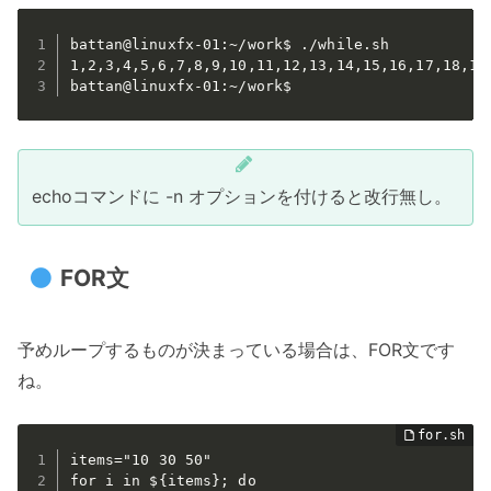
battan@linuxfx-01:~/work$ ./while.sh

1,2,3,4,5,6,7,8,9,10,11,12,13,14,15,16,17,18,19,
battan@linuxfx-01:~/work$
echoコマンドに -n オプションを付けると改行無し。
FOR文
予めループするものが決まっている場合は、FOR文です
ね。
items="10 30 50"

for i in ${items}; do
