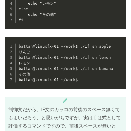
    echo "レモン"

else

    echo "その他"

fi
battan@linuxfx-01:~/work$ ./if.sh apple

りんご

battan@linuxfx-01:~/work$ ./if.sh lemon

レモン

battan@linuxfx-01:~/work$ ./if.sh banana

その他

battan@linuxfx-01:~/work$
制御文だから、IF文のカッコの前後のスペース無くて
もよいだろう、と思いがちですが、実は [ は式として
評価するコマンドですので、前後スペースが無いと