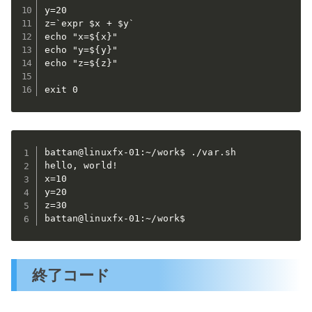
y=20

z=`expr $x + $y`

echo "x=${x}"

echo "y=${y}"

echo "z=${z}"

exit 0
battan@linuxfx-01:~/work$ ./var.sh

hello, world!

x=10

y=20

z=30

battan@linuxfx-01:~/work$
終了コード