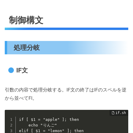
制御構文
処理分岐
IF文
引数の内容で処理分岐する。IF文の終了はIFのスペルを逆
から並べてFI。
if [ $1 = "apple" ]; then

    echo "りんご"

elif [ $1 = "lemon" ]; then
