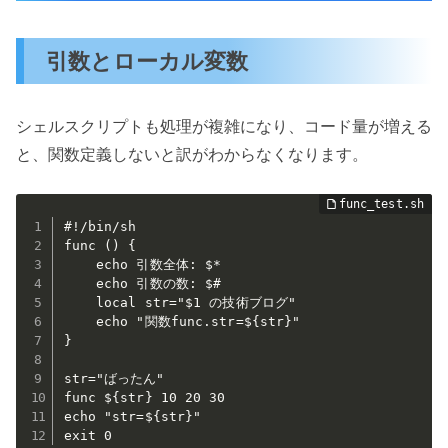
引数とローカル変数
シェルスクリプトも処理が複雑になり、コード量が増える
と、関数定義しないと訳がわからなくなります。
#!/bin/sh

func () {

    echo 引数全体: $*

    echo 引数の数: $#

    local str="$1 の技術ブログ"

    echo "関数func.str=${str}"

}

str="ばったん"

func ${str} 10 20 30

echo "str=${str}"

exit 0