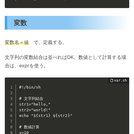
変数
変数名＝値
で、定義する。
文字列の変数結合は並べればOK。数値として計算する場
合は、exprを使う。
#!/bin/sh

# 文字列結合

str1="hello,"

str2="world!"

echo "${str1} ${str2}"

# 数値計算

x=10
