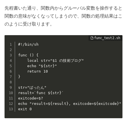
先程書いた通り、関数内からグルーバル変数を操作すると
関数の意味がなくなってしまうので、関数の処理結果はこ
のように受け取ります。
#!/bin/sh

func () {

    local str="$1 の技術ブログ"

    echo "${str}"

    return 10

}

str="ばったん"

result=`func ${str}`

exitcode=$?

echo "result=${result}, exitcode=${exitcode}"

exit 0