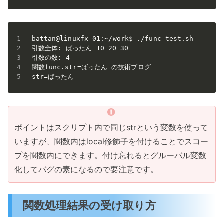
battan@linuxfx-01:~/work$ ./func_test.sh

引数全体: ばったん 10 20 30

引数の数: 4

関数func.str=ばったん の技術ブログ

str=ばったん
ポイントはスクリプト内で同じstrという変数を使って
いますが、関数内はlocal修飾子を付けることでスコー
プを関数内にできます。付け忘れるとグルーバル変数
化してバグの素になるので要注意です。
関数処理結果の受け取り方