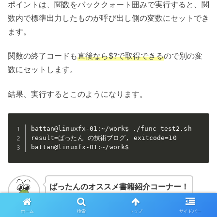
ポイントは、関数をバッククォート囲みで実行すると、関
数内で標準出力したものが呼び出し側の変数にセットでき
ます。
関数の終了コードも
直後なら$?で取得できる
ので別の変
数にセットします。
結果、実行するとこのようになります。
battan@linuxfx-01:~/work$ ./func_test2.sh

result=ばったん の技術ブログ, exitcode=10

battan@linuxfx-01:~/work$
ばったんのオススメ書籍紹介コーナー！
ホーム
検索
トップ
サイドバー
ばったん