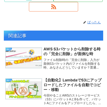
ばったん
関連記事
AWS S3バケットから削除する時
AWS
の「完全に削除」が面倒な時
ファイル削除時の「完全に削除」入力が
面倒S3バケット内のファイルを削除する
時、みなさんどうしていますか？普通
は、AWSマネジメントコンソールのS3の
画面を使うと思います。が、しかし、こ
こで画面上で削除すると、削除確認を求
【自動化】LambdaでS3にアップ
AWS
められます。間違えて...
ロードしたファイルを自動でコピ
ー・移動
今回やることAWSのストレージサービス
（S3）にバケットAとBを作って、バケッ
トAにファイルをアップロードしたら、自
動でそのファイルをバケットBにコピーし