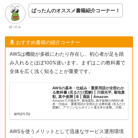
ばったんのオススメ書籍紹介コーナー！
ばったん
おすすめ書籍の紹介コーナー
AWSは機能が多岐にわたり存在し、初心者が足を踏
み入れるとほぼ100%迷います。まずはこの教科書で
全体を広く浅く知ることが重要です。
AWSの基本・仕組み・重要用語が全部わか
る教科書 (見るだけ図解) | 川畑光平, 菊地貴
彰, 真中俊輝 |本 | 通販 | Amazon
Amazonで川畑光平, 菊地貴彰, 真中俊輝のAWSの基
本・仕組み・重要用語が全部わかる教科書 (見るだけ
図解)。アマゾンならポイント還元本が多数。川畑光
平, 菊地貴彰, 真中俊輝作品ほか、お急ぎ便対象商品
amzn.to
は当日お届けも可能。またAWSの...
AWSを使うメリットとして迅速なサービス運用環境