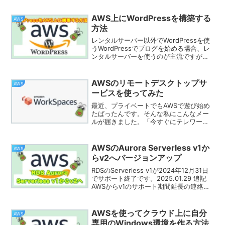
たり、移動させたりするプログラムを作
ってみます。このぐらいの簡単な処理な
AWS上にWordPressを構築する
AWS
らEC2などで...
方法
レンタルサーバー以外でWordPressを使
うWordPressでブログを始める場合、レ
ンタルサーバーを使うのが主流ですが、
AWSやGCPなどのクラウドサービスを使
って、自分でWordPressサーバーを構築
することもできます。どんな時にこ...
AWSのリモートデスクトップサ
AWS
ービスを使ってみた
最近、プライベートでもAWSで遊び始め
たばったんです。そんな私にこんなメー
ルが届きました。「今すぐにテレワーク
環境を構築したい方に無料のオファー」
という私が食いつき抜群のキーワード盛
り盛りのタイトル。はい、やってみま
AWSのAurora Serverless v1か
AWS
す。こんな人にオススメな...
らv2へバージョンアップ
RDSのServerless v1が2024年12月31日
でサポート終了です。2025.01.29 追記
AWSからv1のサポート期間延長の連絡が
ありましたAmazon Aurora Serverless
versoin 1 (v1) の廃...
AWSを使ってクラウド上に自分
AWS
専用のWindows環境を作る方法