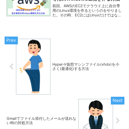
前回、AWSのEC2でクラウド上に自分専
用のLinux環境を作るというのをやりまし
た。その時、EC2にはLinuxだけではな
く、WindowsServerも作れることが分か
りましたので、試しにちょっと作ってみ
ようと思います。WindowsS...
Hyper-V仮想マシンファイル(vhdx)を小
さく(最適化)する方法
Gmailでファイル添付したメールが送れな
い時の対処方法