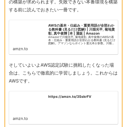
の構築が求められます。失敗できない本番環境を構築
する前に読んでおきたい一冊です。
AWSの基本・仕組み・重要用語が全部わか
る教科書 (見るだけ図解) | 川畑光平, 菊地貴
彰, 真中俊輝 |本 | 通販 | Amazon
Amazonで川畑光平, 菊地貴彰, 真中俊輝のAWSの基
本・仕組み・重要用語が全部わかる教科書 (見るだけ
図解)。アマゾンならポイント還元本が多数。川畑光
平, 菊地貴彰, 真中俊輝作品ほか、お急ぎ便対象商品
amzn.to
は当日お届けも可能。またAWSの...
そしていよいよAWS認定試験に挑戦したくなった場
合は、こちらで徹底的に学習しましょう。これからは
AWSです。
https://amzn.to/3SskrFV
amzn.to